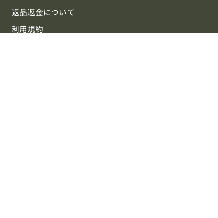
返品返金について
利用規約
協賛中：週刊鎧球 〜Weekly Football〜