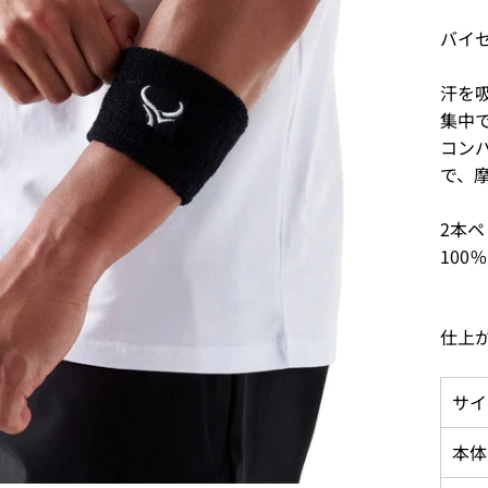
バイ
汗を
集中
コン
で、
2本ペ
100
仕上
サイ
本体