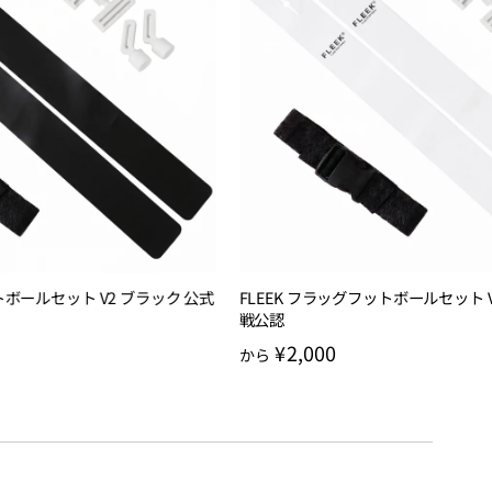
トボールセット V2 ブラック 公式
FLEEK フラッグフットボールセット 
戦公認
¥2,000
から