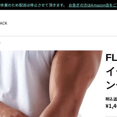
は夏季休業のため配送は停止させて頂きます。
お急ぎの方はAmazon店を
PACK
ク
F
イ
ン
税込
¥1,4