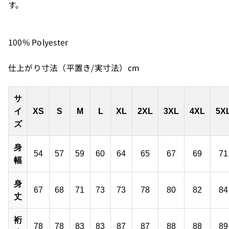
す。
100% Polyester
仕上がり寸法（平置き/実寸法）cm
サ
イ
XS
S
M
L
XL
2XL
3XL
4XL
5X
ズ
身
54
57
59
60
64
65
67
69
71
幅
身
67
68
71
73
73
78
80
82
84
丈
裄
78
78
83
83
87
87
88
88
89